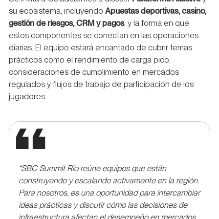
su ecosistema, incluyendo
Apuestas deportivas, casino,
gestión de riesgos, CRM y pagos
, y la forma en que
estos componentes se conectan en las operaciones
diarias. El equipo estará encantado de cubrir temas
prácticos como el rendimiento de carga pico,
consideraciones de cumplimiento en mercados
regulados y flujos de trabajo de participación de los
jugadores.
“SBC Summit Rio reúne equipos que están
construyendo y escalando activamente en la región.
Para nosotros, es una oportunidad para intercambiar
ideas prácticas y discutir cómo las decisiones de
infraestructura afectan el desempeño en mercados