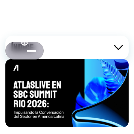
ÍNDICE
¿Qué hace atractivo al Bitcoin?
Contáctanos