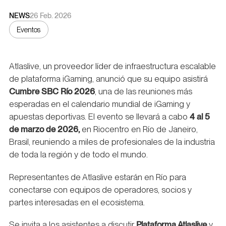
NEWS
26 Feb. 2026
Eventos
Atlaslive, un proveedor líder de infraestructura escalable
de plataforma iGaming, anunció que su equipo asistirá
Cumbre SBC Río 2026
, una de las reuniones más
esperadas en el calendario mundial de iGaming y
apuestas deportivas. El evento se llevará a cabo
4 al 5
de marzo de 2026,
en Riocentro en Río de Janeiro,
Brasil, reuniendo a miles de profesionales de la industria
de toda la región y de todo el mundo.
Representantes de Atlaslive estarán en Río para
conectarse con equipos de operadores, socios y
partes interesadas en el ecosistema.
Se invita a los asistentes a discutir
Plataforma Atlaslive
y