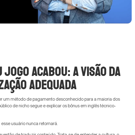
 jogo acabou: a visão da
ização adequada
recer um método de pagamento desconhecido para a maioria dos
úblico de nicho segue e explicar os bônus em inglês técnico-
 esse usuário nunca retornará.
uestão de traduzir conteúdo. Trata-se de entender a cultura, o