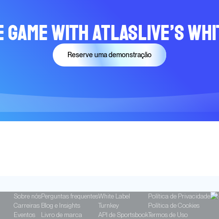
e Game with Atlaslive’s Whi
Reserve uma demonstração
Sobre nós
Perguntas frequentes
White Label
Política de Privacidade
Carreiras
Blog e Insights
Turnkey
Política de Cookies
Eventos
Livro de marca
API de Sportsbook
Termos de Uso