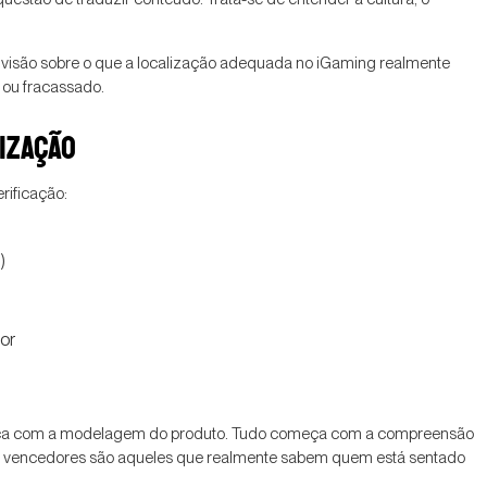
ma visão sobre o que a localização adequada no iGaming realmente
 ou fracassado.
LIZAÇÃO
erificação:
)
dor
 começa com a modelagem do produto. Tudo começa com a compreensão
os vencedores são aqueles que realmente sabem quem está sentado