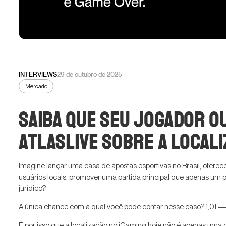
INTERVIEWS
29 de outubro de 2025
Mercado
Saiba que seu jogador ou
Atlaslive sobre a local
Imagine lançar uma casa de apostas esportivas no Brasil, ofe
usuários locais, promover uma partida principal que apenas um p
jurídico?
A única chance com a qual você pode contar nesse caso? 1,01 —
É por isso que a localização no iGaming hoje não é apenas uma q