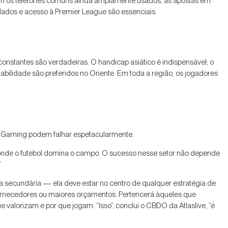
Com os telefones comuns ainda amplamente usados, as apostas em
ados e acesso à Premier League são essenciais.
constantes são verdadeiras. O handicap asiático é indispensável; o
abilidade são preferidos no Oriente. Em toda a região, os jogadores
iGaming podem falhar espetacularmente.
 onde o futebol domina o campo. O sucesso nesse setor não depende
”
fa secundária — ela deve estar no centro de qualquer estratégia de
fornecedores ou maiores orçamentos. Pertencerá àqueles que
lorizam e por que jogam. “Isso”, conclui o CBDO da Atlaslive, “é