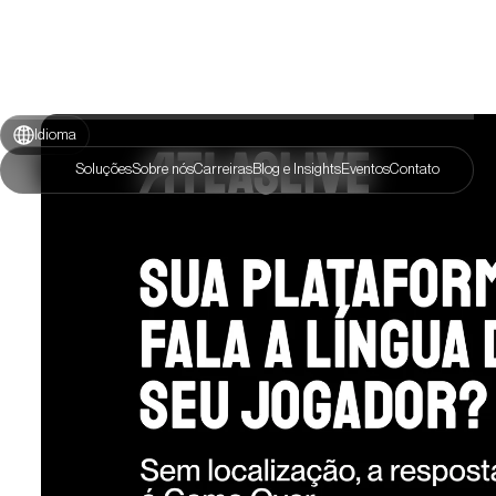
Idioma
Soluções
Sobre nós
Carreiras
Blog e Insights
Eventos
Contato