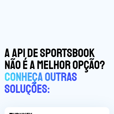
A API de Sportsbook
não é a melhor opção?
CONHEÇA OUTRAs
soluções: