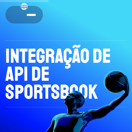
Integração de
API de
Sportsbook