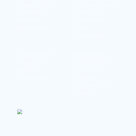
Integración API
Política de cookies
Sportsbook
Términos y
Apuestas
Condiciones
presenciales
Juego
Responsable
Quiénes Somos
PREGUNTAS
Empleos
FRECUENTES
Eventos
Centro de
Contáctanos
contenido
Libro de marcas
Glosario