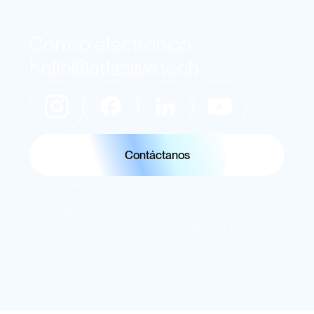
Correo electrónico:
hello@atlaslive.tech
Contáctanos
Black Ocean B.V. Copyright © 2024. Este sitio web es
propiedad y está operado por Black Ocean B.V., una empresa
registrada y constituida bajo las leyes de Curazao, con
domicilio social en Korporaalweg 10, Willemstad, Curazao.
Atlaslive es un proveedor de software de iGaming B2B. No
ofrecemos servicios de apuestas a jugadores.