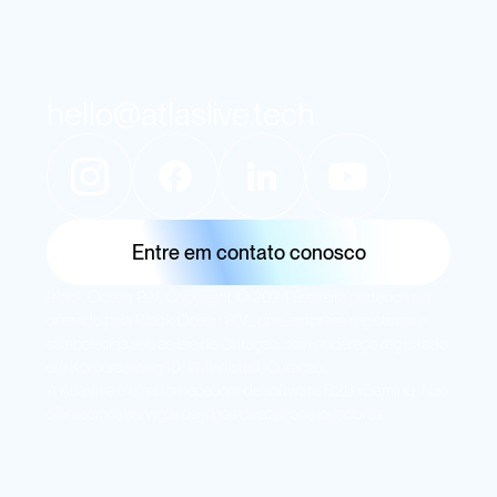
hello@atlaslive.tech
Entre em contato conosco
Black Ocean B.V. Copyright © 2024 Este site pertence e é
operado pela Black Ocean B.V., uma empresa registrada e
estabelecida sob as leis de Curaçao, com endereço registrado
em Korporaalweg 10, Willemstad, Curaçao.
A Atlaslive é uma fornecedora de software B2B iGaming. Não
oferecemos serviços de jogos de azar aos jogadores.