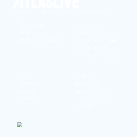
©2025 | Todos os direitos reservados
White Label
Política de
Turnkey
Privacidade
API de Sportsbook
Política de Cookies
Termos de Uso
Jogo Responsável
Sobre nós
Perguntas
Carreiras
frequentes
Eventos
Blog e Insights
Contato
Livro de marca
Glossário