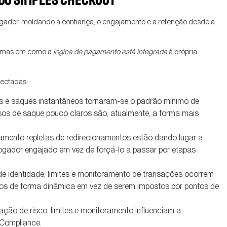
 DO SIMPLES CHECKOUT
ador, moldando a confiança, o engajamento e a retenção desde a
, mas em como a
lógica de pagamento está integrada
à própria
nectadas:
s e saques instantâneos tornaram-se o padrão mínimo de
os de saque pouco claros são, atualmente, a forma mais
mento repletas de redirecionamentos estão dando lugar a
jogador engajado em vez de forçá-lo a passar por etapas
 identidade, limites e monitoramento de transações ocorrem
dos de forma dinâmica em vez de serem impostos por pontos de
ção de risco, limites e monitoramento influenciam a
 Compliance.