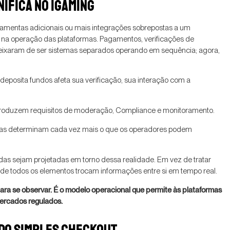
IFICA NO IGAMING
ramentas adicionais ou mais integrações sobrepostas a um
 na operação das plataformas. Pagamentos, verificações de
eixaram de ser sistemas separados operando em sequência; agora,
deposita fundos afeta sua verificação, sua interação com a
ntroduzem requisitos de moderação, Compliance e monitoramento.
ras determinam cada vez mais o que os operadores podem
as sejam projetadas em torno dessa realidade. Em vez de tratar
de todos os elementos trocam informações entre si em tempo real.
ara se observar. É o modelo operacional que permite às plataformas
ercados regulados.