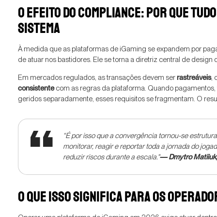
O EFEITO DO COMPLIANCE: POR QUE TUDO
SISTEMA
À medida que as plataformas de iGaming se expandem por pagam
de atuar nos bastidores. Ele se torna a diretriz central de des
Em mercados regulados, as transações devem ser
rastreáveis
,
consistente
com as regras da plataforma. Quando pagamentos, f
geridos separadamente, esses requisitos se fragmentam. O result
“É por isso que a convergência tornou-se estrutur
monitorar, reagir e reportar toda a jornada do jog
reduzir riscos durante a escala."
— Dmytro Matiiuk, 
O QUE ISSO SIGNIFICA PARA OS OPERAD