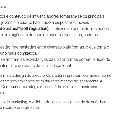
ais:
tos e conteúdo de influenciadores tornaram-se os principais
jovens e o público habituado a dispositivos móveis.
 branda" (soft regulation).
Diretrizes de conteúdo, restrições
m as exigências das leis de apostas locais, forçando os
estão fragmentadas entre diversas plataformas, o que torna o
uito mais complexos.
se alinham às expectativas das plataformas correm o risco de
ntemente do status da sua licença local.
vez mais o design do produto. Operadores precisam considerar como
s diferentes ambientes de mídia antes mesmo do lançamento. A
com Compliance, estratégia de conteúdo e relacionamento com
ma.
nto de marketing. A visibilidade sustentável depende de quão bem
em cada canal utilizado.