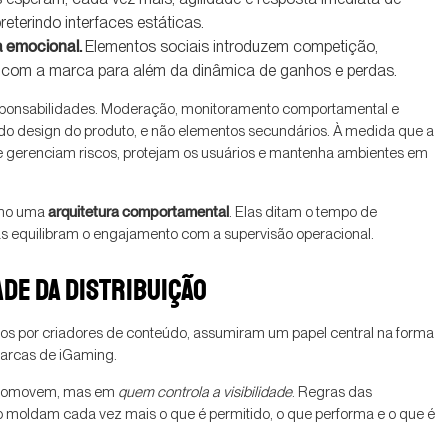
reterindo interfaces estáticas.
a emocional.
Elementos sociais introduzem competição,
o com a marca para além da dinâmica de ganhos e perdas.
sponsabilidades. Moderação, monitoramento comportamental e
 do design do produto, e não elementos secundários. À medida que a
e gerenciam riscos, protejam os usuários e mantenha ambientes em
omo uma
arquitetura comportamental
. Elas ditam o tempo de
s equilibram o engajamento com a supervisão operacional.
ADE DA DISTRIBUIÇÃO
dos por criadores de conteúdo, assumiram um papel central na forma
arcas de iGaming.
promovem, mas em
quem controla a visibilidade
. Regras das
o moldam cada vez mais o que é permitido, o que performa e o que é