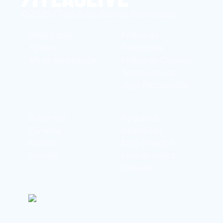
©2025 | Todos os direitos reservados
White Label
Política de
Turnkey
Privacidade
API de Sportsbook
Política de Cookies
Termos de Uso
Jogo Responsável
Sobre nós
Perguntas
Carreiras
frequentes
Eventos
Blog e Insights
Contato
Livro de marca
Glossário