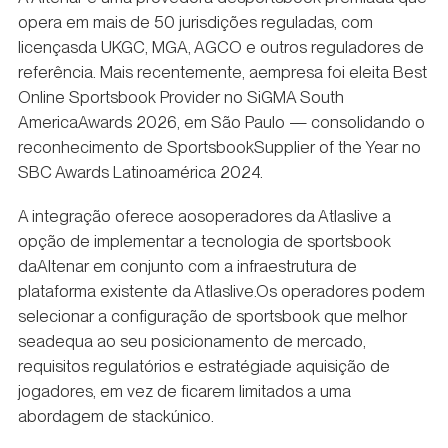
opera em mais de 50 jurisdições reguladas, com
licençasda UKGC, MGA, AGCO e outros reguladores de
referência. Mais recentemente, aempresa foi eleita Best
Online Sportsbook Provider no SiGMA South
AmericaAwards 2026, em São Paulo — consolidando o
reconhecimento de SportsbookSupplier of the Year no
SBC Awards Latinoamérica 2024.
A integração oferece aosoperadores da Atlaslive a
opção de implementar a tecnologia de sportsbook
daAltenar em conjunto com a infraestrutura de
plataforma existente da Atlaslive.Os operadores podem
selecionar a configuração de sportsbook que melhor
seadequa ao seu posicionamento de mercado,
requisitos regulatórios e estratégiade aquisição de
jogadores, em vez de ficarem limitados a uma
abordagem de stackúnico.