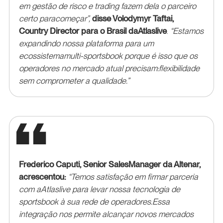
em gestão de risco e trading fazem dela o parceiro
certo paracomeçar”,
disse Volodymyr Taftai,
Country Director para o Brasil daAtlaslive
.
“Estamos
expandindo nossa plataforma para um
ecossistemamulti-sportsbook porque é isso que os
operadores no mercado atual precisam:flexibilidade
sem comprometer a qualidade.”
Frederico Caputi, Senior SalesManager da Altenar,
acrescentou:
“Temos satisfação em firmar parceria
com aAtlaslive para levar nossa tecnologia de
sportsbook à sua rede de operadores.Essa
integração nos permite alcançar novos mercados