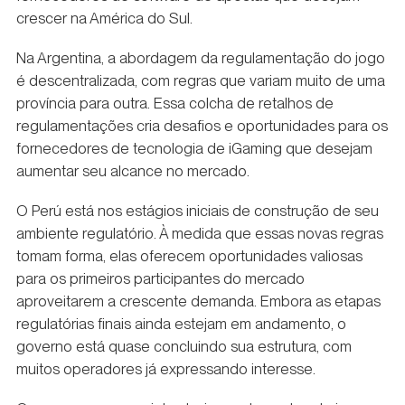
crescer na América do Sul.
Na Argentina, a abordagem da regulamentação do jogo
é descentralizada, com regras que variam muito de uma
província para outra. Essa colcha de retalhos de
regulamentações cria desafios e oportunidades para os
fornecedores de tecnologia de iGaming que desejam
aumentar seu alcance no mercado.
O Perú está nos estágios iniciais de construção de seu
ambiente regulatório. À medida que essas novas regras
tomam forma, elas oferecem oportunidades valiosas
para os primeiros participantes do mercado
aproveitarem a crescente demanda. Embora as etapas
regulatórias finais ainda estejam em andamento, o
governo está quase concluindo sua estrutura, com
muitos operadores já expressando interesse.