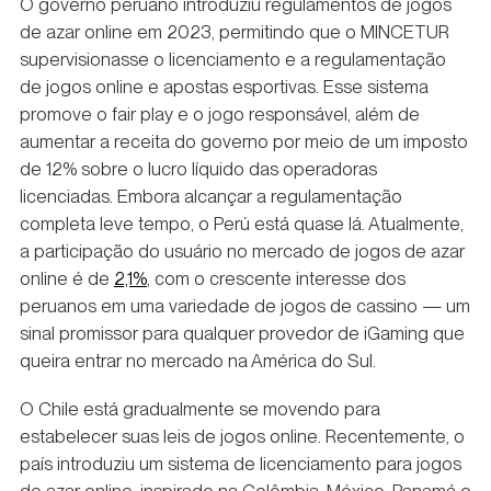
O governo peruano introduziu regulamentos de jogos
de azar online em 2023, permitindo que o MINCETUR
supervisionasse o licenciamento e a regulamentação
de jogos online e apostas esportivas. Esse sistema
promove o fair play e o jogo responsável, além de
aumentar a receita do governo por meio de um imposto
de 12% sobre o lucro líquido das operadoras
licenciadas. Embora alcançar a regulamentação
completa leve tempo, o Perú está quase lá. Atualmente,
a participação do usuário no mercado de jogos de azar
online é de
2,1%
, com o crescente interesse dos
peruanos em uma variedade de jogos de cassino — um
sinal promissor para qualquer provedor de iGaming que
queira entrar no mercado na América do Sul.
O Chile está gradualmente se movendo para
estabelecer suas leis de jogos online. Recentemente, o
país introduziu um sistema de licenciamento para jogos