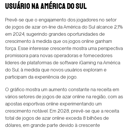
USUÁRIO NA AMÉRICA DO SUL
Prevê-se que o engajamento dos jogadores no setor
de jogos de azar on-line da América do Sul alcance 2,1%
em 2024, sugerindo grandes oportunidades de
crescimento à medida que os jogos online ganham
força. Esse interesse crescente mostra uma perspectiva
promissora para novas operadoras e fornecedores
líderes de plataformas de software iGaming na América
do Sul, à medida que novos usuários exploram e
participam da experiência de jogo.
O gráfico mostra um aumento constante na receita em
vários setores de jogos de azar online na região, com as
apostas esportivas online experimentando um
crescimento notável. Em 2028, prevê-se que a receita
total de jogos de azar online exceda 8 bilhões de
dólares, em grande parte devido à crescente