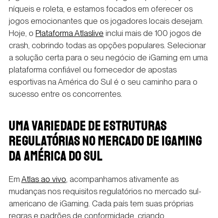
níqueis e roleta, e estamos focados em oferecer os
jogos emocionantes que os jogadores locais desejam.
Hoje, o
Plataforma Atlaslive
inclui mais de 100 jogos de
crash, cobrindo todas as opções populares. Selecionar
a solução certa para o seu negócio de iGaming em uma
plataforma confiável ou fornecedor de apostas
esportivas na América do Sul é o seu caminho para o
sucesso entre os concorrentes.
UMA VARIEDADE DE ESTRUTURAS
REGULATÓRIAS NO MERCADO DE IGAMING
DA AMÉRICA DO SUL
Em
Atlas ao vivo
, acompanhamos ativamente as
mudanças nos requisitos regulatórios no mercado sul-
americano de iGaming. Cada país tem suas próprias
regras e padrões de conformidade, criando