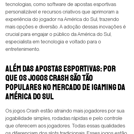
tecnologias, como software de apostas esportivas
personalizável e recursos criativos que aprimoram a
experiência do jogador na América do Sul, trazendo
mais opções e diversão. A adoção dessas inovações é
crucial para engajar o público da América do Sul,
especialista em tecnologia e voltado para o
entretenimento.
ALÉM DAS APOSTAS ESPORTIVAS: POR
QUE OS JOGOS CRASH SÃO TÃO
POPULARES NO MERCADO DE IGAMING DA
AMÉRICA DO SUL
Os jogos Crash estão atraindo mais jogadores por sua
jogabilidade simples, rodadas rápidas e pelo controle
que oferecem aos jogadores. Todas essas qualidades
os diferenciam dos slots tradicionais. Esses jogos estão