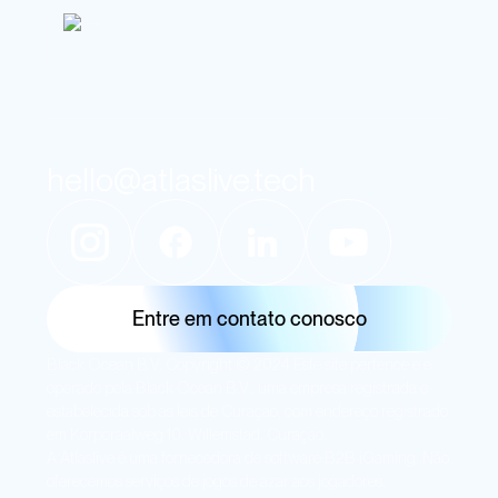
hello@atlaslive.tech
Entre em contato conosco
Black Ocean B.V. Copyright © 2024 Este site pertence e é
operado pela Black Ocean B.V., uma empresa registrada e
estabelecida sob as leis de Curaçao, com endereço registrado
em Korporaalweg 10, Willemstad, Curaçao.
A Atlaslive é uma fornecedora de software B2B iGaming. Não
oferecemos serviços de jogos de azar aos jogadores.