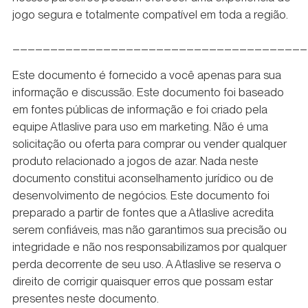
jogo segura e totalmente compatível em toda a região.
_______________________________________
Este documento é fornecido a você apenas para sua
informação e discussão. Este documento foi baseado
em fontes públicas de informação e foi criado pela
equipe Atlaslive para uso em marketing. Não é uma
solicitação ou oferta para comprar ou vender qualquer
produto relacionado a jogos de azar. Nada neste
documento constitui aconselhamento jurídico ou de
desenvolvimento de negócios. Este documento foi
preparado a partir de fontes que a Atlaslive acredita
serem confiáveis, mas não garantimos sua precisão ou
integridade e não nos responsabilizamos por qualquer
perda decorrente de seu uso. A Atlaslive se reserva o
direito de corrigir quaisquer erros que possam estar
presentes neste documento.