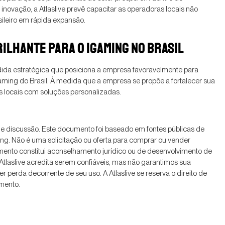
ovação, a Atlaslive prevê capacitar as operadoras locais não
ileiro em rápida expansão.
ILHANTE PARA O IGAMING NO BRASIL
dida estratégica que posiciona a empresa favoravelmente para
aming do Brasil. À medida que a empresa se propõe a fortalecer sua
 locais com soluções personalizadas.
e discussão. Este documento foi baseado em fontes públicas de
ting. Não é uma solicitação ou oferta para comprar ou vender
mento constitui aconselhamento jurídico ou de desenvolvimento de
 Atlaslive acredita serem confiáveis, mas não garantimos sua
 perda decorrente de seu uso. A Atlaslive se reserva o direito de
umento.