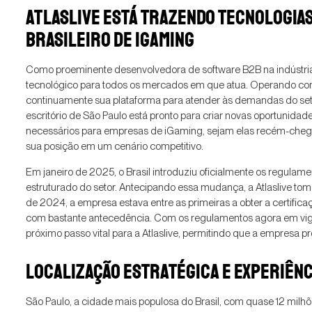
ATLASLIVE ESTÁ TRAZENDO TECNOLOGIA
BRASILEIRO DE IGAMING
Como proeminente desenvolvedora de software B2B na indústria 
tecnológico para todos os mercados em que atua. Operando como
continuamente sua plataforma para atender às demandas do setor
escritório de São Paulo está pronto para criar novas oportunidade
necessários para empresas de iGaming, sejam elas recém-cheg
sua posição em um cenário competitivo.
Em janeiro de 2025, o Brasil introduziu oficialmente os regula
estruturado do setor. Antecipando essa mudança, a Atlaslive tomou
de 2024, a empresa estava entre as primeiras a obter a certifi
com bastante antecedência. Com os regulamentos agora em vigor,
próximo passo vital para a Atlaslive, permitindo que a empresa p
LOCALIZAÇÃO ESTRATÉGICA E EXPERIÊNC
São Paulo, a cidade mais populosa do Brasil, com quase 12 milh