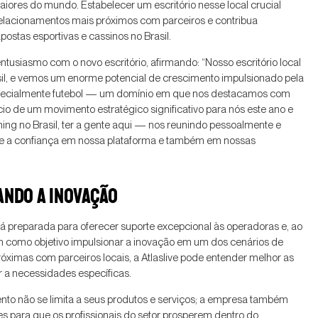
maiores do mundo. Estabelecer um escritório nesse local crucial
e relacionamentos mais próximos com parceiros e contribua
stas esportivas e cassinos no Brasil.
 entusiasmo com o novo escritório, afirmando: “Nosso escritório local
il, e vemos um enorme potencial de crescimento impulsionado pela
 especialmente futebol — um domínio em que nos destacamos com
cio de um movimento estratégico significativo para nós este ano e
ing no Brasil, ter a gente aqui — nos reunindo pessoalmente e
lece a confiança em nossa plataforma e também em nossas
ANDO A INOVAÇÃO
stá preparada para oferecer suporte excepcional às operadoras e, ao
m como objetivo impulsionar a inovação em um dos cenários de
róximas com parceiros locais, a Atlaslive pode entender melhor as
r a necessidades específicas.
nto não se limita a seus produtos e serviços; a empresa também
es para que os profissionais do setor prosperem dentro do