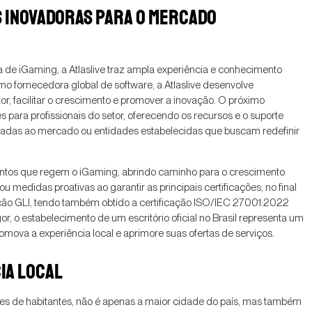
S INOVADORAS PARA O MERCADO
de iGaming, a Atlaslive traz ampla experiência e conhecimento
 fornecedora global de software, a Atlaslive desenvolve
, facilitar o crescimento e promover a inovação. O próximo
s para profissionais do setor, oferecendo os recursos e o suporte
adas ao mercado ou entidades estabelecidas que buscam redefinir
mentos que regem o iGaming, abrindo caminho para o crescimento
 medidas proativas ao garantir as principais certificações; no final
cação GLI, tendo também obtido a certificação ISO/IEC 27001:2022
 o estabelecimento de um escritório oficial no Brasil representa um
romova a experiência local e aprimore suas ofertas de serviços.
IA LOCAL
ões de habitantes, não é apenas a maior cidade do país, mas também