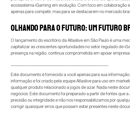
ecossistema iGaming em evolução. Com foco em colaboração e in
apenas para competir, mas para se destacarem no mercado bras
OLHANDO PARA O FUTURO: UM FUTURO BR
O lançamento do escritório da Atlaslive em São Paulo é uma me
capitalizar as crescentes oportunidades no setor regulado de iG
presença na região, continua comprometida em apoiar empresas
__________________________________________
Este documento é fornecido a você apenas para sua informação 
informação e foi criado pela equipe Atlaslive para uso em marke
qualquer produto relacionado a jogos de azar. Nada neste docu
negócios. Este documento foi preparado a partir de fontes que a
precisão ou integridade e não nos responsabilizamos por qualquer
corrigir quaisquer erros que possam estar presentes neste doc