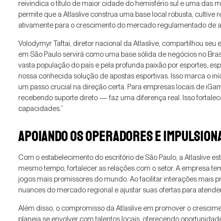
reivindica o título de maior cidade do hemisfério sul e uma das 
permite que a Atlaslive construa uma base local robusta, cultiv
ativamente para o crescimento do mercado regulamentado de apo
Volodymyr Taftai, diretor nacional da Atlaslive, compartilhou seu
em São Paulo servirá como uma base sólida de negócios no Bras
vasta população do país e pela profunda paixão por esportes,
nossa conhecida solução de apostas esportivas. Isso marca o iní
um passo crucial na direção certa. Para empresas locais de iGam
recebendo suporte direto — faz uma diferença real. Isso forta
capacidades.”
APOIANDO OS OPERADORES E IMPULSION
Com o estabelecimento do escritório de São Paulo, a Atlaslive e
mesmo tempo, fortalecer as relações com o setor. A empresa te
jogos mais promissores do mundo. Ao facilitar interações mais p
nuances do mercado regional e ajustar suas ofertas para atende
Além disso, o compromisso da Atlaslive em promover o crescime
planeja se envolver com talentos locais, oferecendo oportunidad